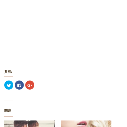
共有:
ク
F
ク
リ
a
リ
ッ
c
ッ
ク
e
ク
し
b
し
て
o
て
T
o
G
w
k
o
関連
i
で
o
t
共
g
t
有
l
e
す
e
r
る
+