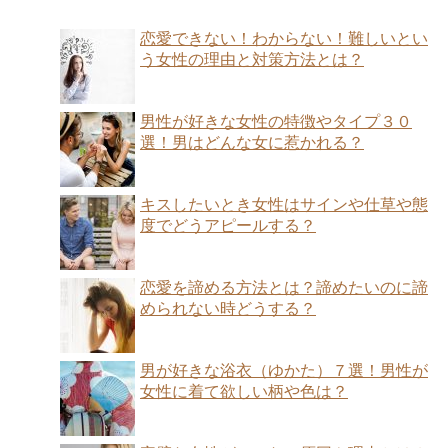
恋愛できない！わからない！難しいとい
う女性の理由と対策方法とは？
男性が好きな女性の特徴やタイプ３０
選！男はどんな女に惹かれる？
キスしたいとき女性はサインや仕草や態
度でどうアピールする？
恋愛を諦める方法とは？諦めたいのに諦
められない時どうする？
男が好きな浴衣（ゆかた）７選！男性が
女性に着て欲しい柄や色は？