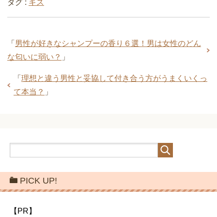
タグ :
キス
「
男性が好きなシャンプーの香り６選！男は女性のどん
な匂いに弱い？
」
「
理想と違う男性と妥協して付き合う方がうまくいくっ
て本当？
」
PICK UP!
【PR】