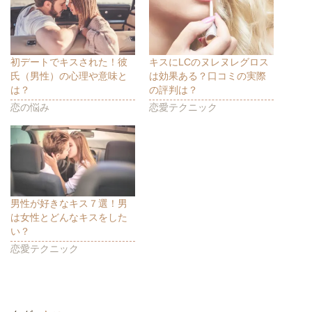
で
に
で
共
は
共
有
ク
有
(
リ
(
新
ッ
新
し
ク
し
い
し
い
ウ
て
ウ
初デートでキスされた！彼
キスにLCのヌレヌレグロス
ィ
く
ィ
氏（男性）の心理や意味と
は効果ある？口コミの実際
ン
だ
ン
ド
さ
ド
は？
の評判は？
ウ
い
ウ
で
(
で
恋の悩み
恋愛テクニック
開
新
開
き
し
き
ま
い
ま
す
ウ
す
)
ィ
)
ン
ド
ウ
で
開
き
ま
男性が好きなキス７選！男
す
は女性とどんなキスをした
)
い？
恋愛テクニック