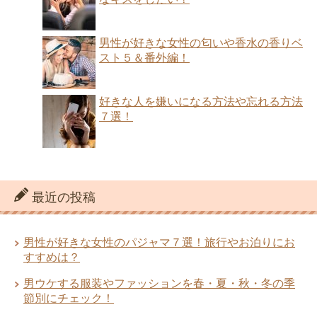
男性が好きな女性の匂いや香水の香りベ
スト５＆番外編！
好きな人を嫌いになる方法や忘れる方法
７選！
最近の投稿
男性が好きな女性のパジャマ７選！旅行やお泊りにお
すすめは？
男ウケする服装やファッションを春・夏・秋・冬の季
節別にチェック！