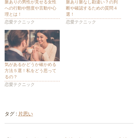
ウ
て
ウ
脈ありの男性が見せる女性
脈あり脈なし勘違い？の判
ィ
く
ィ
への行動や態度や言動や心
断や確認するための質問４
ン
だ
ン
ド
さ
ド
理とは！
選！
ウ
い
ウ
で
(
で
恋愛テクニック
恋愛テクニック
開
新
開
き
し
き
ま
い
ま
す
ウ
す
)
ィ
)
ン
ド
ウ
で
開
き
ま
気があるかどうか確かめる
す
方法５選！私をどう思って
)
るの？
恋愛テクニック
タグ :
片思い