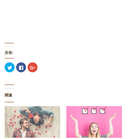
共有:
ク
F
ク
リ
a
リ
ッ
c
ッ
ク
e
ク
し
b
し
て
o
て
T
o
G
w
k
o
関連
i
で
o
t
共
g
t
有
l
e
す
e
r
る
+
で
に
で
共
は
共
有
ク
有
(
リ
(
新
ッ
新
し
ク
し
い
し
い