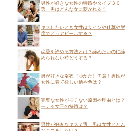
男性が好きな女性の特徴やタイプ３０
選！男はどんな女に惹かれる？
キスしたいとき女性はサインや仕草や態
度でどうアピールする？
恋愛を諦める方法とは？諦めたいのに諦
められない時どうする？
男が好きな浴衣（ゆかた）７選！男性が
女性に着て欲しい柄や色は？
完璧な女性がモテない原因や理由とは？
モテる女子の特徴は？
男性が好きなキス７選！男は女性とどん
なキスをしたい？