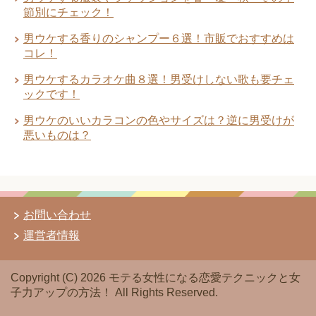
節別にチェック！
男ウケする香りのシャンプー６選！市販でおすすめは
コレ！
男ウケするカラオケ曲８選！男受けしない歌も要チェ
ックです！
男ウケのいいカラコンの色やサイズは？逆に男受けが
悪いものは？
お問い合わせ
運営者情報
Copyright (C) 2026 モテる女性になる恋愛テクニックと女
子力アップの方法！
All Rights Reserved.