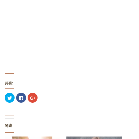
共有:
ク
F
ク
リ
a
リ
ッ
c
ッ
ク
e
ク
し
b
し
て
o
て
T
o
G
w
k
o
関連
i
で
o
t
共
g
t
有
l
e
す
e