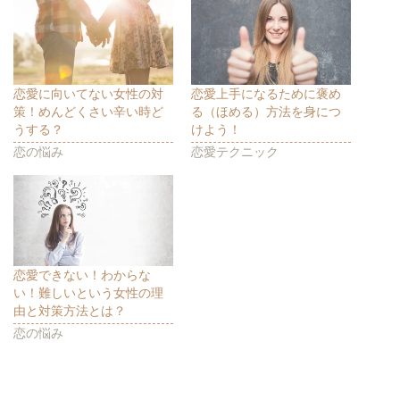
r
る
+
で
に
で
共
は
共
有
ク
有
(
リ
(
新
ッ
新
し
ク
し
い
し
い
ウ
て
ウ
恋愛に向いてない女性の対
恋愛上手になるために褒め
ィ
く
ィ
策！めんどくさい辛い時ど
る（ほめる）方法を身につ
ン
だ
ン
ド
さ
ド
うする？
けよう！
ウ
い
ウ
で
(
で
恋の悩み
恋愛テクニック
開
新
開
き
し
き
ま
い
ま
す
ウ
す
)
ィ
)
ン
ド
ウ
で
開
き
ま
恋愛できない！わからな
す
い！難しいという女性の理
)
由と対策方法とは？
恋の悩み