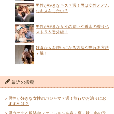
男性が好きなキス７選！男は女性とどん
なキスをしたい？
男性が好きな女性の匂いや香水の香りベ
スト５＆番外編！
好きな人を嫌いになる方法や忘れる方法
７選！
最近の投稿
男性が好きな女性のパジャマ７選！旅行やお泊りにお
すすめは？
男ウケする服装やファッションを春・夏・秋・冬の季