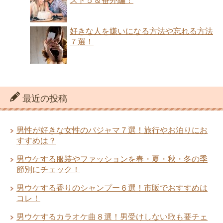
スト５＆番外編！
好きな人を嫌いになる方法や忘れる方法
７選！
最近の投稿
男性が好きな女性のパジャマ７選！旅行やお泊りにお
すすめは？
男ウケする服装やファッションを春・夏・秋・冬の季
節別にチェック！
男ウケする香りのシャンプー６選！市販でおすすめは
コレ！
男ウケするカラオケ曲８選！男受けしない歌も要チェ