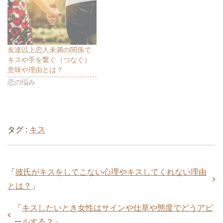
す
ウ
す
)
ィ
)
ン
ド
ウ
で
開
き
ま
友達以上恋人未満の関係で
す
キスや手を繋ぐ（つなぐ）
)
意味や理由とは？
恋の悩み
タグ :
キス
「
彼氏がキスをしてこない心理やキスしてくれない理由
とは？
」
「
キスしたいとき女性はサインや仕草や態度でどうアピ
ールする？
」