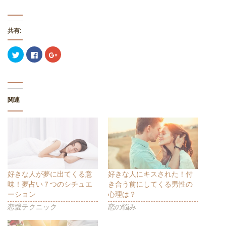
共有:
ク
F
ク
リ
a
リ
ッ
c
ッ
ク
e
ク
し
b
し
て
o
て
T
o
G
w
k
o
関連
i
で
o
t
共
g
t
有
l
e
す
e
r
る
+
で
に
で
共
は
共
有
ク
有
(
リ
(
新
ッ
新
し
ク
し
い
し
い
ウ
て
ウ
好きな人が夢に出てくる意
好きな人にキスされた！付
ィ
く
ィ
味！夢占い７つのシチュエ
き合う前にしてくる男性の
ン
だ
ン
ド
さ
ド
ーション
心理は？
ウ
い
ウ
で
(
で
恋愛テクニック
恋の悩み
開
新
開
き
し
き
ま
い
ま