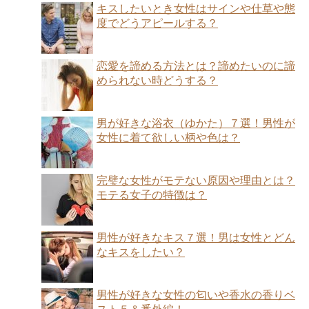
キスしたいとき女性はサインや仕草や態
度でどうアピールする？
恋愛を諦める方法とは？諦めたいのに諦
められない時どうする？
男が好きな浴衣（ゆかた）７選！男性が
女性に着て欲しい柄や色は？
完璧な女性がモテない原因や理由とは？
モテる女子の特徴は？
男性が好きなキス７選！男は女性とどん
なキスをしたい？
男性が好きな女性の匂いや香水の香りベ