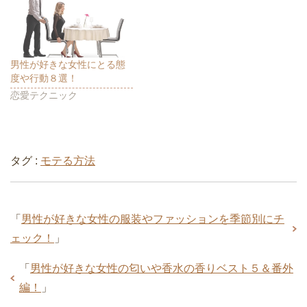
)
ィ
)
ン
ド
ウ
で
開
き
ま
男性が好きな女性にとる態
す
度や行動８選！
)
恋愛テクニック
タグ :
モテる方法
「
男性が好きな女性の服装やファッションを季節別にチ
ェック！
」
「
男性が好きな女性の匂いや香水の香りベスト５＆番外
編！
」