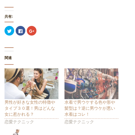
共有:
ク
F
ク
リ
a
リ
ッ
c
ッ
ク
e
ク
し
b
し
て
o
て
T
o
G
w
k
o
関連
i
で
o
t
共
g
t
有
l
e
す
e
r
る
+
で
に
で
共
は
共
有
ク
有
(
リ
(
新
ッ
新
し
ク
し
い
し
い
ウ
て
ウ
男性が好きな女性の特徴や
水着で男ウケする色や形や
ィ
く
ィ
タイプ３０選！男はどんな
髪型は？逆に男ウケが悪い
ン
だ
ン
ド
さ
ド
女に惹かれる？
水着はコレ！
ウ
い
ウ
で
(
で
恋愛テクニック
恋愛テクニック
開
新
開
き
し
き
ま
い
ま
す
ウ
す