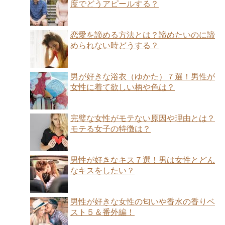
度でどうアピールする？
恋愛を諦める方法とは？諦めたいのに諦
められない時どうする？
男が好きな浴衣（ゆかた）７選！男性が
女性に着て欲しい柄や色は？
完璧な女性がモテない原因や理由とは？
モテる女子の特徴は？
男性が好きなキス７選！男は女性とどん
なキスをしたい？
男性が好きな女性の匂いや香水の香りベ
スト５＆番外編！