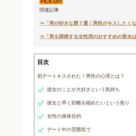
PICK UP!
関連記事
⇒「男が好きな唇７選！男性がキスしたく
⇒「男を誘惑する女性用のおすすめの香水
目次
初デートキスされた！男性の心理とは？
彼女のことが大好きという気持ち
彼女と早く距離を縮めたいという焦り
女性の身体目的
デート中の雰囲気で