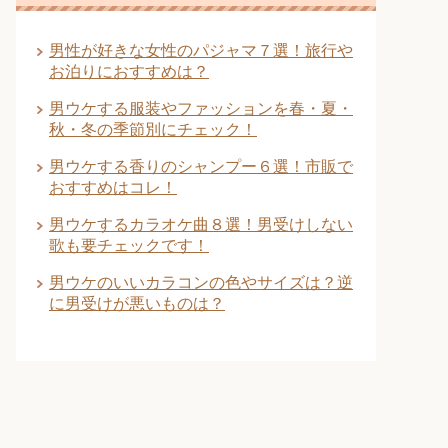
男性が好きな女性のパジャマ７選！旅行や
お泊りにおすすめは？
男ウケする服装やファッションを春・夏・
秋・冬の季節別にチェック！
男ウケする香りのシャンプー６選！市販で
おすすめはコレ！
男ウケするカラオケ曲８選！男受けしない
歌も要チェックです！
男ウケのいいカラコンの色やサイズは？逆
に男受けが悪いものは？