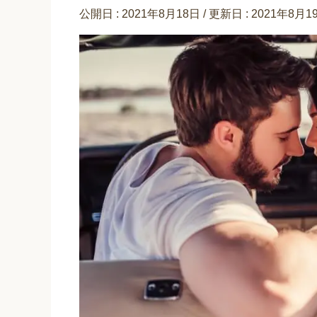
公開日 :
2021年8月18日
/ 更新日 :
2021年8月1