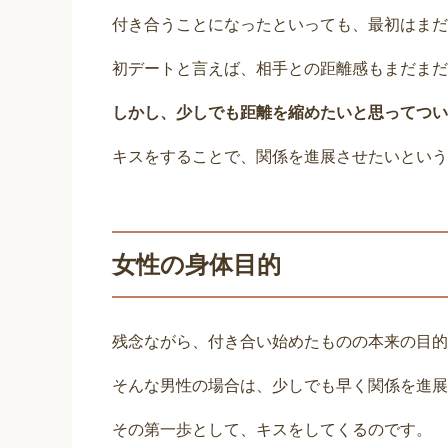
付き合うことになったといっても、最初はまだ
初デートと言えば、相手との距離感もまだまだ
しかし、少しでも距離を縮めたいと思ってつい
キスをすることで、関係を進展させたいという
女性の身体目的
残念ながら、付き合い始めたものの本来の目的
そんな男性の場合は、少しでも早く関係を進展
その第一歩として、キスをしてくるのです。