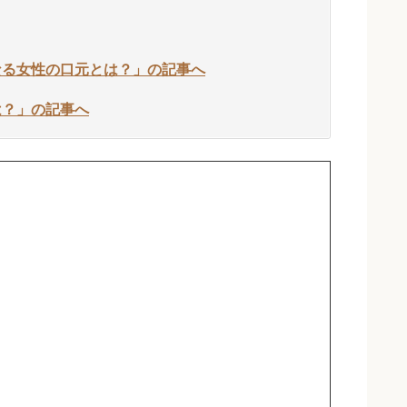
なる女性の口元とは？」の記事へ
は？」の記事へ